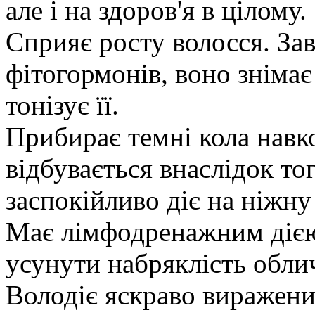
але і на здоров'я в цілому.
Сприяє росту волосся. Зав
фітогормонів, воно знімає
тонізує її.
Прибирає темні кола навк
відбувається внаслідок то
заспокійливо діє на ніжну
Має лімфодренажним дією
усунути набряклість облич
Володіє яскраво виражен