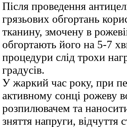
Після проведення антице
грязьових обгортань корис
тканину, змочену в рожевій
обгортають його на 5-7 хв
процедури слід трохи нагр
градусів.
У жаркий час року, при пе
активному сонці рожеву в
розпилювачем та наносити
зняття напруги, відчуття 