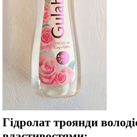
Гідролат троянди волод
властивостями: