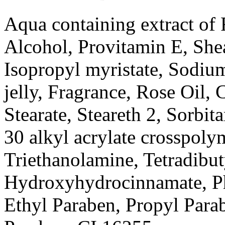
Aqua containing extract of 
Alcohol, Provitamin E, Shea
Isopropyl myristate, Sodi
jelly, Fragrance, Rose Oil, 
Stearate, Steareth 2, Sorbit
30 alkyl acrylate crosspol
Triethanolamine, Tetradibuty
Hydroxyhydrocinnamate, Ph
Ethyl Paraben, Propyl Parab